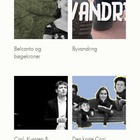
Belcanto og
Byvandring
bøgekroner
Carl, Kunsten &
Den korte Cosí