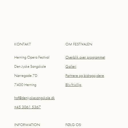
KONTAKT
OM FESTIVALEN
Herning Opera Festival
Overblik over programmet
Den Jyske Sangskole
Galleri
Nørregade 7D
Partnere og bidragsydere
7400 Herning
Bliv frivillig
hof@denjyskesangskole.dk
+45 3061 5367
INFORMATION
FØLG OS