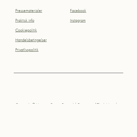
Pressematerialer
Facebook
Praktisk info
Instagram
Cookiepolitik
Handelsbetingelser
Privatlivspolitik
Copyright © Herning Opera Festival | Designet af
Think Next
|
info@thinknext.dk