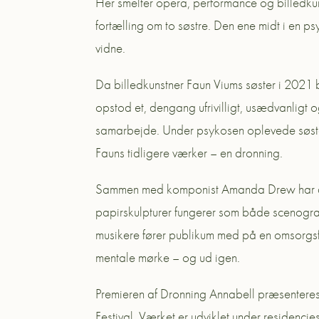
Her smelter opera, performance og billedku
fortælling om to søstre. Den ene midt i en
vidne.
Da billedkunstner Faun Viums søster i 2021 b
opstod et, dengang ufrivilligt, usædvanligt 
samarbejde. Under psykosen oplevede søstere
Fauns tidligere værker – en dronning.
Sammen med komponist Amanda Drew har de s
papirskulpturer fungerer som både scenogra
musikere fører publikum med på en omsorgsf
mentale mørke – og ud igen.
Premieren af Dronning Annabell præsente
Festival. Værket er udviklet under residen