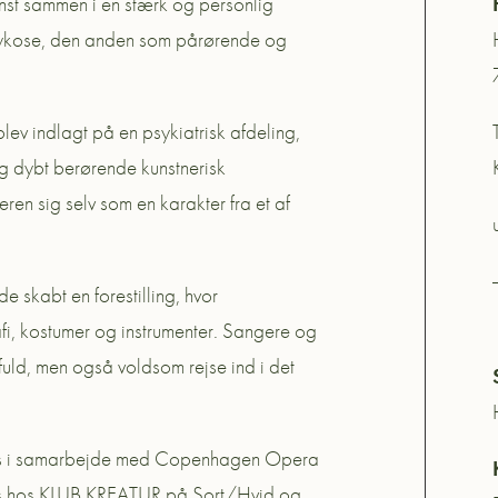
nst sammen i en stærk og personlig
 psykose, den anden som pårørende og
lev indlagt på en psykiatrisk afdeling,
og dybt berørende kunstnerisk
n sig selv som en karakter fra et af
kabt en forestilling, hvor
fi, kostumer og instrumenter. Sangere og
uld, men også voldsom rejse ind i det
res i samarbejde med Copenhagen Opera
cies hos KLUB KREATUR på Sort/Hvid og