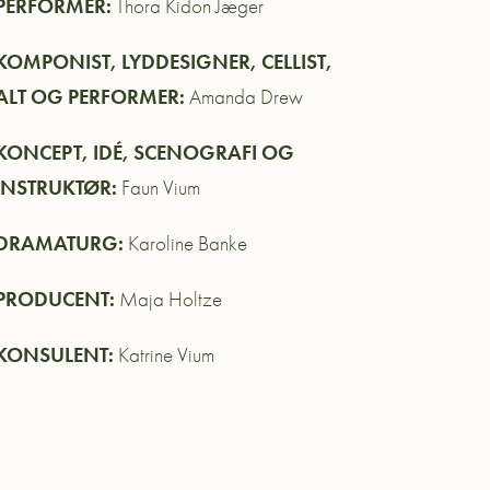
PERFORMER:
Thora Kidon Jæger
KOMPONIST, LYDDESIGNER, CELLIST,
ALT OG PERFORMER:
Amanda Drew
KONCEPT, IDÉ, SCENOGRAFI OG
INSTRUKTØR:
Faun Vium
DRAMATURG:
Karoline Banke
PRODUCENT:
Maja Holtze
KONSULENT:
Katrine Vium