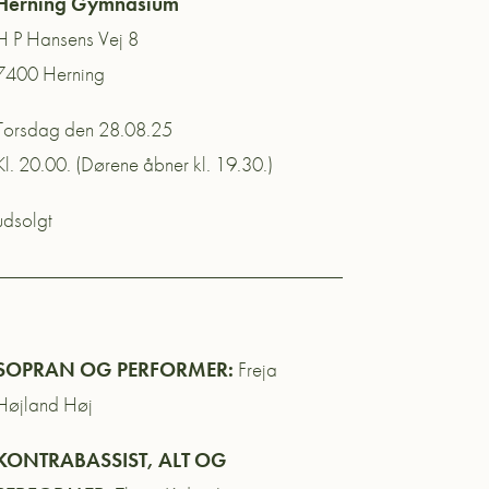
Herning Gymnasium
H P Hansens Vej 8
7400 Herning
Torsdag den 28.08.25
Kl. 20.00. (Dørene åbner kl. 19.30.)
udsolgt
SOPRAN OG PERFORMER:
Freja
Højland Høj
KONTRABASSIST, ALT OG