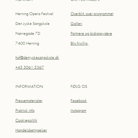
Herning Opera Festival
Overblik over programmet
Den Jyske Sangskole
Galleri
Nørregade 7D
Partnere og bidragsydere
7400 Herning
Bliv frivillig
hof@denjyskesangskole.dk
+45 3061 5367
INFORMATION
FØLG OS
Pressematerialer
Facebook
Praktisk info
Instagram
Cookiepolitik
Handelsbetingelser