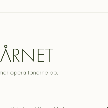
TÅRNET
mmer
opera tonerne
op.