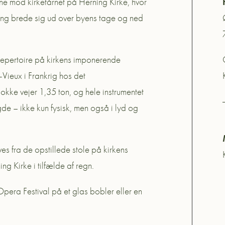
ne mod kirketårnet på Herning Kirke, hvor
ng brede sig ud over byens tage og ned
repertoire på kirkens imponerende
-Vieux i Frankrig hos det
lokke vejer 1,35 ton, og hele instrumentet
ngde – ikke kun fysisk, men også i lyd og
es fra de opstillede stole på kirkens
ng Kirke i tilfælde af regn.
pera Festival på et glas bobler eller en