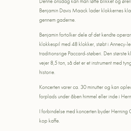
Denne onsdag kan man løfte blikket og ører
Benjamin Davis Maack lader klokkernes kla
gennem gaderne.
Benjamin fortolker dele af det kendte opera
klokkespil med 48 klokker, støbt i Annecy-le
traditionsrige Paccard-støberi. Den største k
vejer 8,5 ton, så det er et instrument med ty
historie.
Koncerten varer ca. 30 minutter og kan oplev
forplads under åben himmel eller inde i Herni
I forbindelse med koncerten byder Herning O
kop kaffe.