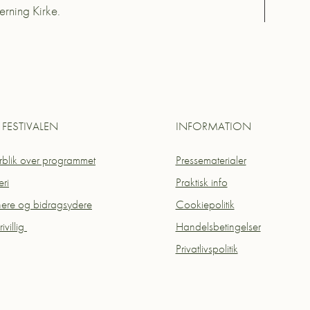
rning Kirke.
FESTIVALEN
INFORMATION
blik over programmet
Pressematerialer
eri
Praktisk info
nere og bidragsydere
Cookiepolitik
rivillig
Handelsbetingelser
Privatlivspolitik