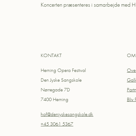
Koncerten præsenteres i samarbejde med He
KONTAKT
OM 
Herning Opera Festival
Over
Den Jyske Sangskole
Gall
Nørregade 7D
Part
7400 Herning
Bliv f
hof@denjyskesangskole.dk
+45 3061 5367