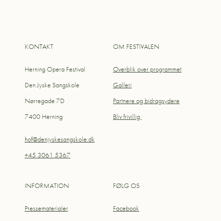
KONTAKT
OM FESTIVALEN
Herning Opera Festival
Overblik over programmet
Den Jyske Sangskole
Galleri
Nørregade 7D
Partnere og bidragsydere
7400 Herning
Bliv frivillig
hof@denjyskesangskole.dk
+45 3061 5367
INFORMATION
FØLG OS
Pressematerialer
Facebook