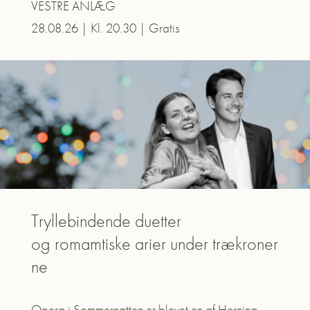
VESTRE ANLÆG
28.08.26 | Kl. 20.30 | Gratis
Tryllebindende
duetter
og
romamtiske
arier
under
trækroner
ne
Opera i Sommernatten er blevet en af Herning