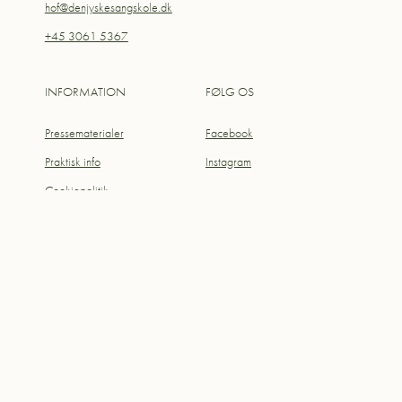
hof@denjyskesangskole.dk
+45 3061 5367
INFORMATION
FØLG OS
Pressematerialer
Facebook
Praktisk info
Instagram
Cookiepolitik
Handelsbetingelser
Privatlivspolitik
Copyright © Herning Opera Festival | Designet af
Think Next
|