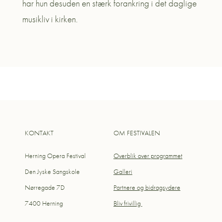
har hun desuden en stærk forankring i det daglige
musikliv i kirken.
KONTAKT
OM FESTIVALEN
Herning Opera Festival
Overblik over programmet
Den Jyske Sangskole
Galleri
Nørregade 7D
Partnere og bidragsydere
7400 Herning
Bliv frivillig