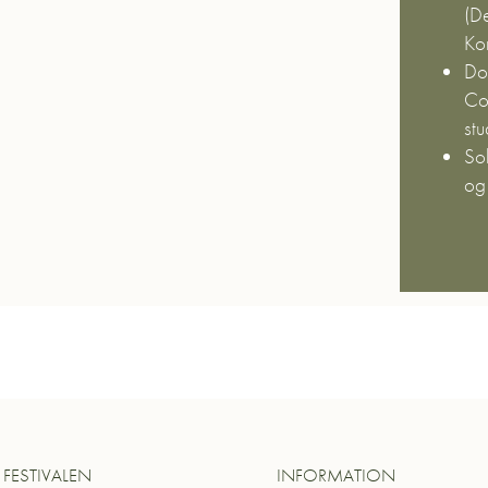
(D
Ko
Do
Co
stu
Sol
og
FESTIVALEN
INFORMATION