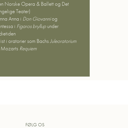
en Norske Opera & Ballett og Det
ngelige Teater)
nna Anna i
Don Giovanni
og
ntessa i
Figaros bryllup
under
dietiden
ist i oratorier som Bachs
Juleoratorium
 Mozarts
Requiem
FØLG OS