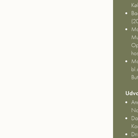
Kø
Ba
(2
Ma
Mu
Op
ho
Mod
bl
Bu
Udva
An
Na
Dat
Ko
Dri