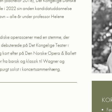
en (bachelor 2018), Det Kongelige Danske
ede i 2022 sin anden kandidatuddannelse
n – alle år under professor Helene
ordiske operascener med en stemme, der
un debuterede på Det Kongelige Teater i
 kort efter på Den Norske Opera & Ballett
r fra barok og klassik til Wagner og
purgt solist i koncertsammenhæng.
KOR
Fø