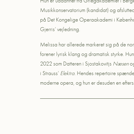
Hun er uddannet fra Griegakademiet i Berg
Musikkonservatorium (kandidat) og afslutt
på Det Kongelige Operaakademi i Københav
Gjerris’ vejledning.
Melissa har allerede markeret sig på de n
forener lyrisk klang og dramatisk styrke. H
2022 som Datteren i Sjostakovitjs
Næsen
og
i Strauss’
Elektra
. Hendes repertoire spænde
moderne opera, og hun er desuden en efters