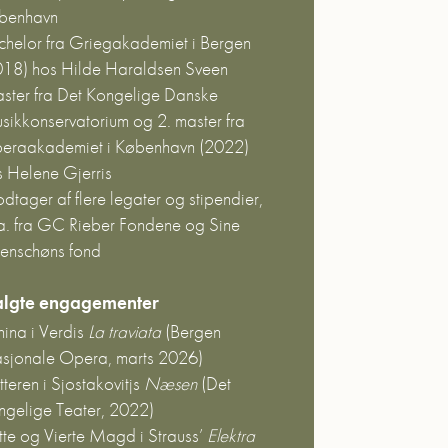
benhavn
chelor fra Griegakademiet i Bergen
018) hos Hilde Haraldsen Sveen
ster fra Det Kongelige Danske
sikkonservatorium og 2. master fra
eraakademiet i København (2022)
s Helene Gjerris
tager af flere legater og stipendier,
.a. fra GC Rieber Fondene og Sine
tenschøns fond
lgte engagementer
nina i Verdis
La traviata
(Bergen
sjonale Opera, marts 2026)
teren i Sjostakovitjs
Næsen
(Det
ngelige Teater, 2022)
tte og Vierte Magd i Strauss’
Elektra