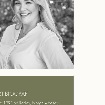
T BIOGRAFI
dt 1993 på Radøy, Norge – bosat i