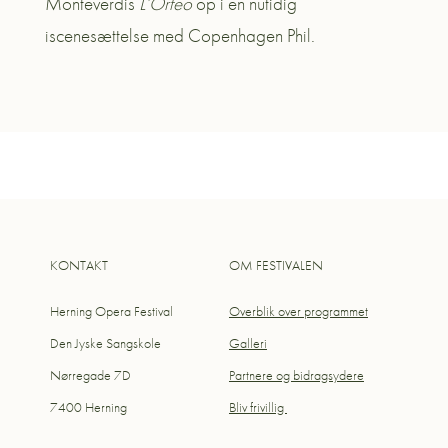
Monteverdis
L’Orfeo
op i en nutidig
iscenesættelse med Copenhagen Phil.
KONTAKT
OM FESTIVALEN
Herning Opera Festival
Overblik over programmet
Den Jyske Sangskole
Galleri
Nørregade 7D
Partnere og bidragsydere
7400 Herning
Bliv frivillig