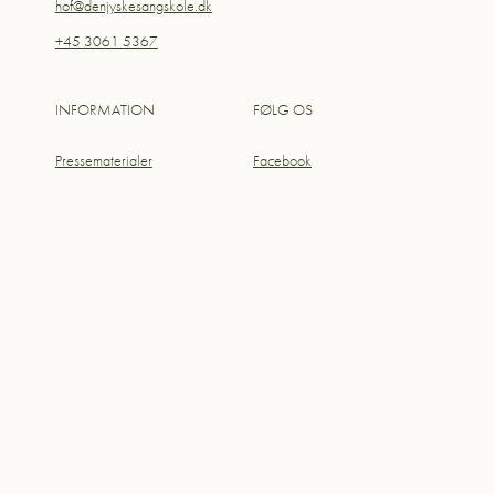
hof@denjyskesangskole.dk
+45 3061 5367
INFORMATION
FØLG OS
Pressematerialer
Facebook
Praktisk info
Instagram
Cookiepolitik
Handelsbetingelser
Privatlivspolitik
Copyright © Herning Opera Festival | Designet af
Think Next
|