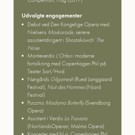
Udvalgte engagementer
Debut ved Den Kongelige Opera med
Nielsens
Maskarade
, senere
assistentdirigent i Shostakovich’
The
Nose
Monteverdis
L’Orfeo
i moderne
fortolkning med Copenhagen Phil på
Teater Sort/Hvid
Nørgårds
Gilgamesh
(Rued Langgaard
Festival),
Nuit des Hommes
(Njord
Festival)
Puccinis
Madama Butterfly
(Svendborg
Opera)
Assistent i Verdis
La Traviata
(NorrlandsOperan, Malmö Opera)
Koncerter med bl.a. Copenhagen Phil,