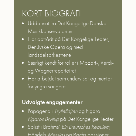
KORT BIOGRAFI
Uddannet fra Det Kongelige Danske
Musikkonservatorium
Har optrådt på Det Kongelige Teater,
Den Jyske Opera og med
landsdelsorkestrene
Særligt kendt for roller i Mozart-, Verdi-
og Wagnerrepertoiret
Har arbejdet som underviser og mentor
for yngre sangere
Udvalgte engagementer
Papageno i
Tryllefløjten
og Figaro i
Figaros Bryllup
på Det Kongelige Teater
Solist i Brahms’
Ein Deutsches Requiem
,
Händels
Messias
og Bachs passioner