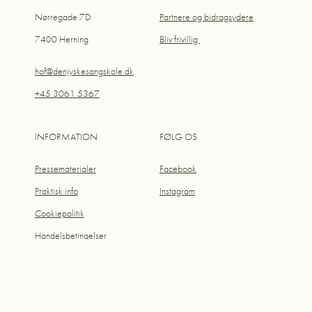
Nørregade 7D
Partnere og bidragsydere
7400 Herning
Bliv frivillig
hof@denjyskesangskole.dk
+45 3061 5367
INFORMATION
FØLG OS
Pressematerialer
Facebook
Praktisk info
Instagram
Cookiepolitik
Handelsbetingelser
Privatlivspolitik