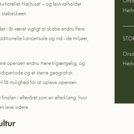
Onsda
rhotellet Højhuset – og festivalholdet
Højh
i støbeskeen.
t i år været vigtigt at skabe endnu flere
ditionelle koncertsale og ind i de miljøer,
STO
Onsda
gøre operaen endnu mere tilgængelig, og
Højh
idsperiode og et større geografisk
vil få mulighed for at opleve operaen.
inalen i efteråret som en efterklang, hvor
n leve videre.
ultur