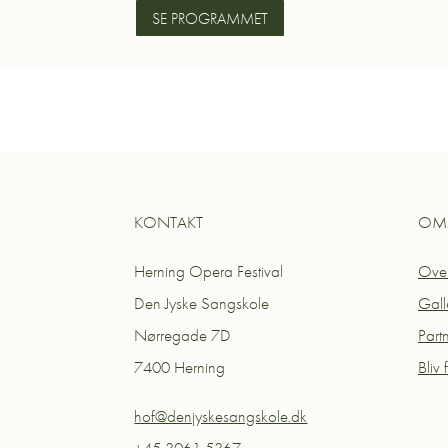
SE PROGRAMMET
KONTAKT
OM 
Herning Opera Festival
Over
Den Jyske Sangskole
Gall
Nørregade 7D
Part
7400 Herning
Bliv f
hof@denjyskesangskole.dk
+45 3061 5367