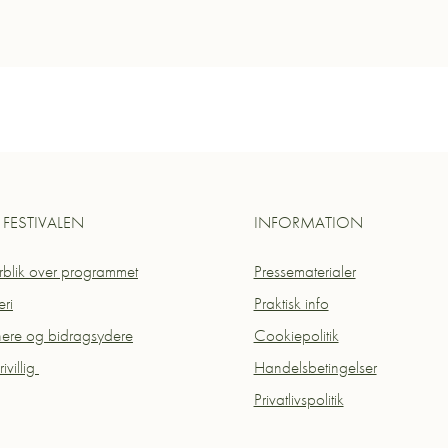
FESTIVALEN
INFORMATION
blik over programmet
Pressematerialer
eri
Praktisk info
nere og bidragsydere
Cookiepolitik
rivillig
Handelsbetingelser
Privatlivspolitik