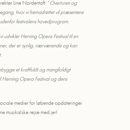
rektør Line Nordentoft: ”
Overturen og
kegang, hvor vi fremadrettet vil
præsentere
r udenfor festivalens hovedprogram.
 vi udvikler Herning Opera Festival til en
ner, der er synlig, nærværende og kan
.
pbygge et kraftfuldt og mangfoldigt
til Herning Opera Festival og dens
ociale medier for løbende opdateringer
ne musikalske rejse med jer!