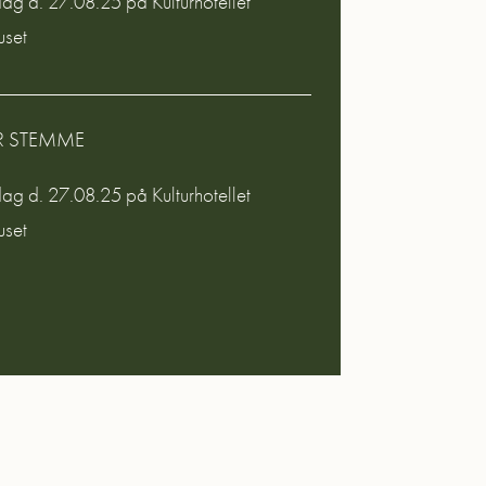
g d. 27.08.25 på Kulturhotellet
uset
R STEMME
g d. 27.08.25 på Kulturhotellet
uset