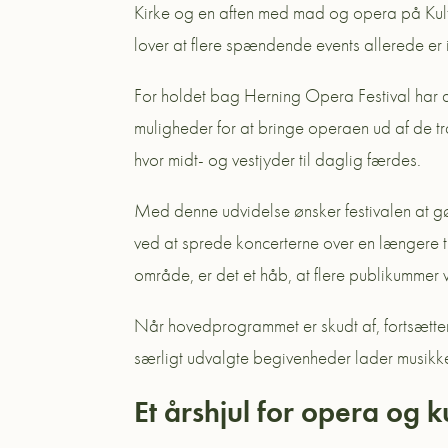
Kirke og en aften med mad og opera på Kultu
lover at flere spændende events allerede er 
For holdet bag Herning Opera Festival har de
muligheder for at bringe operaen ud af de tra
hvor midt- og vestjyder til daglig færdes.
Med denne udvidelse ønsker festivalen at 
ved at sprede koncerterne over en længere t
område, er det et håb, at flere publikummer 
Når hovedprogrammet er skudt af, fortsætter f
særligt udvalgte begivenheder lader musikke
Et årshjul for opera og k